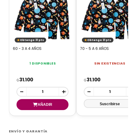
Obtenga 31 pts
Obtenga 31 pts
60 - 3 A 4 AÑOS
70 - 5 A 6 AÑOS
1 DISPONIBLES
SIN EXISTENCIAS
31.100
31.100
₲
₲
-
+
-
+
ENVÍO Y GARANTÍA