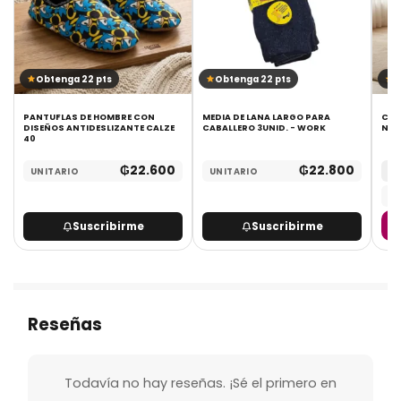
Obtenga 22 pts
Obtenga 22 pts
O
PANTUFLAS DE HOMBRE CON
MEDIA DE LANA LARGO PARA
CAL
DISEÑOS ANTIDESLIZANTE CALZE
CABALLERO 3UNID. - WORK
NEG
40
₲
22.600
₲
22.800
UNITARIO
UNITARIO
MA
UN
Suscribirme
Suscribirme
Reseñas
Todavía no hay reseñas. ¡Sé el primero en