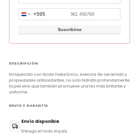
+595
P
a
r
a
g
u
DESCRIPCIÓN
a
Enriquecido con ácido hialurónico, esencia de ceramida y
y
propiedades antioxidantes, no solo hidrata profundamente
+
la piel sino que también promueve una tez más brillante y
uniforme.
5
9
ENVÍO Y GARANTÍA
5
Envío disponible
Entrega en todo el país