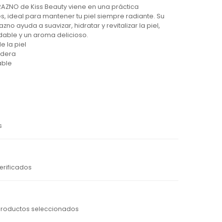
RAZNO de Kiss Beauty viene en una práctica
, ideal para mantener tu piel siempre radiante. Su
no ayuda a suavizar, hidratar y revitalizar la piel,
udable y un aroma delicioso.
e la piel
adera
able
s
erificados
productos seleccionados