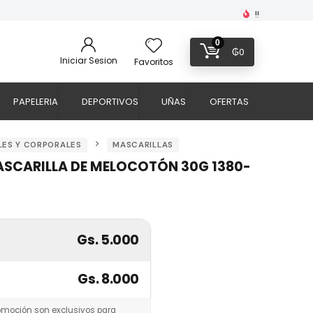
!!
0
₲
0
Iniciar Sesion
Favoritos
PAPELERIA
DEPORTIVOS
UÑAS
OFERTAS
LES Y CORPORALES
MASCARILLAS
ASCARILLA DE MELOCOTÓN 30G 1380-
Gs. 5.000
Gs. 8.000
omoción son exclusivos para