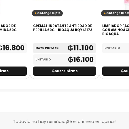
Obtenga 16 pts
Obtenga 18 pt
RADOR DE
CREMA HIDRATANTE ANTIEDAD DE
LIMPIADOR FAC
MIDA 80G -
PERILLA 60G - BIOAQUA BQY41173
CON AMINOÁCI
BIOAQUA
₲
16.800
₲
11.100
MAYORISTA ×3
UNITARIO
₲
16.100
UNITARIO
birme
Suscribirme
Su
Todavía no hay reseñas. ¡Sé el primero en opinar!