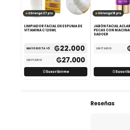
Obtenga 27 pts
Obtenga 16 pts
CIAL DE
LIMPIADOR FACIAL EN ESPUMA DE
JABÓN FACIAL ACLA
OYAM
VITAMINA C 120ML
PECAS CON NIACINA
SADOER
.200
₲
22.000
MAYORISTA ×3
UNITARIO
₲
27.000
UNITARIO
Suscribirme
Suscri
Reseñas