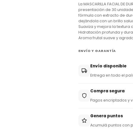
La MASCARILLA FACIAL DE DU
y
presentación de 30 unidades
+
fórmula con extracto de duraz
dejándola con un brillo sal
5
Suaviza y mejora la textura d
9
Hidratación profunda y dur
Aroma frutal suave y agrad
5
ENVÍO Y GARANTÍA
Envío disponible
Entrega en todo el paí
Compra segura
Pagos encriptados y v
Genera puntos
Acumulá puntos con 