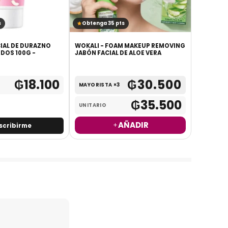
s
Obtenga 35 pts
Obtenga
IAL DE DURAZNO
WOKALI - FOAM MAKEUP REMOVING
WOKALI -
DOS 100G -
JABÓN FACIAL DE ALOE VERA
ANTI MAN
₲
18.100
₲
30.500
MAYORISTA ×3
MAYORIS
₲
35.500
UNITARIO
UNITARI
AÑADIR
scribirme