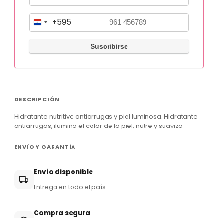
+595
P
a
r
a
g
u
DESCRIPCIÓN
a
Hidratante nutritiva antiarrugas y piel luminosa. Hidratante
y
antiarrugas, ilumina el color de la piel, nutre y suaviza
+
ENVÍO Y GARANTÍA
5
9
Envío disponible
5
Entrega en todo el país
Compra segura