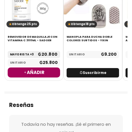
Obtenga 25 pts
Obtenga 18 pts
O
-
REMOVEDOR DE MAQUILLAJE CON
MANOPLA PARA DUCHA DOBLE
MAS
VITAMINA C 300ML - SADOER
COLORES SURTIDOS - YIXIN
ARR
₲
20.800
₲
9.200
MAYORISTA ×3
UNITARIO
UN
₲
25.800
UNITARIO
AÑADIR
Suscribirme
Reseñas
Todavía no hay reseñas. ¡Sé el primero en