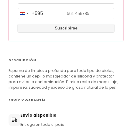
+595
P
a
r
a
g
u
DESCRIPCIÓN
a
Espuma de limpieza profunda para todo tipo de pieles,
y
contiene un cepillo masajeador de silicona y protector
+
para evitar la contaminación. Elimina resto de maquillaje,
impureza, suciedad y exceso de grasa natural de la piel
5
9
ENVÍO Y GARANTÍA
5
Envío disponible
Entrega en todo el país