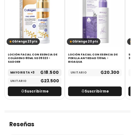
Obtenga 23 pts
Obtenga 20 pts
O
LOCIÓN FACIAL CON ESENCIA DE
LOCIÓN FACIAL CON ESENCIA DE
SER
COLÁGENO 80ML SD39323 -
PERILLA ANTIEDAD 130ML -
30M
SADOER
BIOAQUA
₲
18.500
₲
20.300
MAYORISTA ×3
UNITARIO
UN
₲
23.500
UNITARIO
Suscribirme
Suscribirme
Reseñas