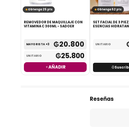
Obtenga 25 pts
Obtenga 52 pts
REMOVEDOR DE MAQUILLAJE CON
SET FACIAL DE 3 PIE
RRUGAS
VITAMINA C 300ML - SADOER
ESENCIAS HIDRATA
.300
₲
20.800
MAYORISTA ×3
UNITARIO
₲
25.800
UNITARIO
AÑADIR
Suscri
Reseñas