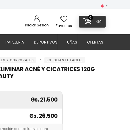
!!
0
₲
0
Iniciar Sesion
Favoritos
PAPELERIA
DEPORTIVOS
UÑAS
OFERTAS
LES Y CORPORALES
EXFOLIANTE FACIAL
ELIMINAR ACNÉ Y CICATRICES 120G
EAUTY
Gs. 21.500
Gs. 26.500
omoción son exclusivos para