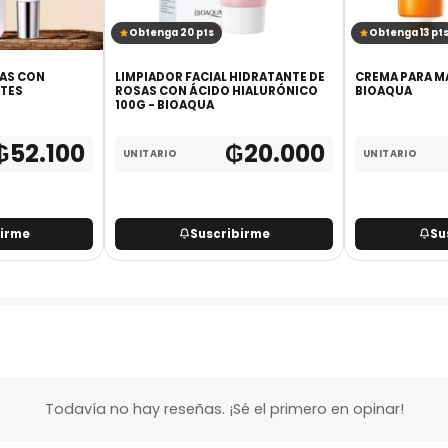
Obtenga 20 pts
Obtenga 13 pt
ZAS CON
LIMPIADOR FACIAL HIDRATANTE DE
CREMA PARA MA
NTES
ROSAS CON ÁCIDO HIALURÓNICO
BIOAQUA
100G - BIOAQUA
₲
52.100
₲
20.000
UNITARIO
UNITARIO
birme
Suscribirme
Su
Todavía no hay reseñas. ¡Sé el primero en opinar!