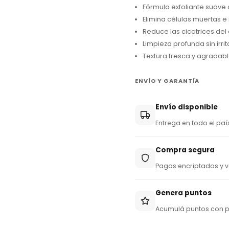
Fórmula exfoliante suave c
y
Elimina células muertas e
+
Reduce las cicatrices del 
5
Limpieza profunda sin irrit
9
Textura fresca y agradabl
5
ENVÍO Y GARANTÍA
Envío disponible
Entrega en todo el paí
Compra segura
Pagos encriptados y v
Genera puntos
Acumulá puntos con 