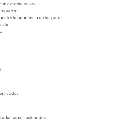
on extracto de kiwi.
 impurezas.
acné y la apariencia de los poros.
ación.
e.
s
erificados
productos seleccionados