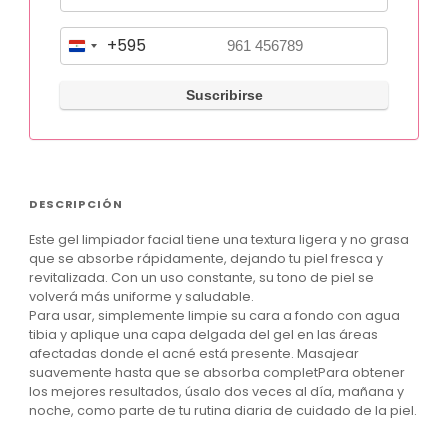
+595
P
a
r
a
g
u
DESCRIPCIÓN
a
Este gel limpiador facial tiene una textura ligera y no grasa
y
que se absorbe rápidamente, dejando tu piel fresca y
+
revitalizada. Con un uso constante, su tono de piel se
volverá más uniforme y saludable.
5
Para usar, simplemente limpie su cara a fondo con agua
9
tibia y aplique una capa delgada del gel en las áreas
afectadas donde el acné está presente. Masajear
5
suavemente hasta que se absorba completPara obtener
los mejores resultados, úsalo dos veces al día, mañana y
noche, como parte de tu rutina diaria de cuidado de la piel.