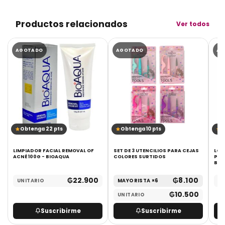
Productos relacionados
Ver todos
NTO!
AGOTADO
AGOTADO
AG
Obtenga 22 pts
Obtenga 10 pts
O
LIMPIADOR FACIAL REMOVAL OF
SET DE 3 UTENCILIOS PARA CEJAS
LOC
ACNÉ 100G - BIOAQUA
COLORES SURTIDOS
PER
BIO
₲
22.900
₲
8.100
UNITARIO
MAYORISTA ×6
UN
₲
10.500
UNITARIO
Suscribirme
Suscribirme