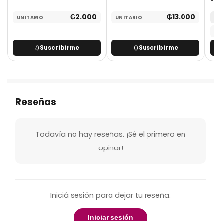
₲
2.000
₲
13.000
UNITARIO
UNITARIO
MA
UN
Suscribirme
Suscribirme
Reseñas
Todavía no hay reseñas. ¡Sé el primero en
opinar!
Iniciá sesión para dejar tu reseña.
Iniciar sesión