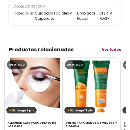
Código:
0027254
Categorías:
Cuidados Faciales y
,
Limpiador
,
OFERTA
Corporales
Facial
FLASH
Productos relacionados
Ver todos
AGOTADO
AGOTADO
AG
Obtenga 2 pts
Obtenga 13 pts
O
ALMOHADILLAS PARA DEBAJO DE
CREMA PARA MANOS DE MIEL 30G -
SER
LOS OJOS
BIOAQUA
CAL
SAD