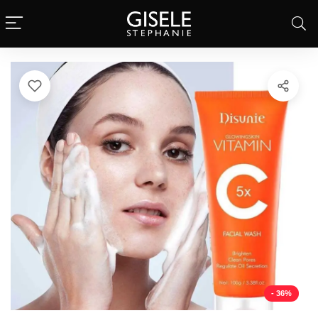
- 36%