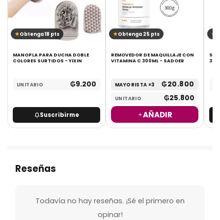
Obtenga 18 pts
Obtenga 25 pts
O
MANOPLA PARA DUCHA DOBLE
REMOVEDOR DE MAQUILLAJE CON
SER
COLORES SURTIDOS - YIXIN
VITAMINA C 300ML - SADOER
30M
₲
9.200
₲
20.800
UNITARIO
MAYORISTA ×3
UN
₲
25.800
UNITARIO
AÑADIR
Suscribirme
Reseñas
Todavía no hay reseñas. ¡Sé el primero en
opinar!