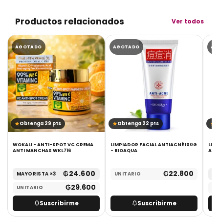
Productos relacionados
Ver todos
AGOTADO
AGOTADO
AG
Obtenga 29 pts
Obtenga 22 pts
O
WOKALI - ANTI-SPOT VC CREMA
LIMPIADOR FACIAL ANTIACNÉ 100G
LIM
ANTI MANCHAS WKL716
- BIOAQUA
ARR
₲
24.600
₲
22.800
MAYORISTA ×3
UNITARIO
MA
₲
29.600
UNITARIO
UN
Suscribirme
Suscribirme