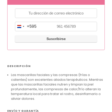
+595
P
a
r
a
g
u
DESCRIPCIÓN
a
Las mascarillas faciales y las compresas (frías o
y
calientes) son excelentes aliados terapéuticos. Mientras
+
que las mascarillas faciales nutren y limpian la piel
profundamente, las compresas de calor/frío alteran la
5
temperatura local para tratar el rostro, desinflamarlo o
9
aliviar dolores.
5
ENVÍO Y GARANTÍA