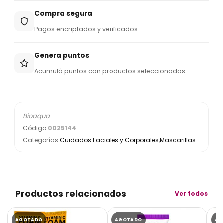
Compra segura
Pagos encriptados y verificados
Genera puntos
Acumulá puntos con productos seleccionados
Bioaqua
Código:
0025144
Categorías:
Cuidados Faciales y Corporales
,
Mascarillas
Productos relacionados
Ver todos
AGOTADO
AGOTADO
AG