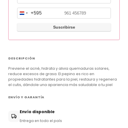
+595
P
a
r
a
g
u
DESCRIPCIÓN
a
Previene el acné, hidrata y alivia quemaduras solares,
y
reduce excesos de grasa. El pepino es rico en
+
propiedades hidratantes para la piel, restaura y regenera
el cutis, dándole una apariencia más saludable a tu piel
5
9
ENVÍO Y GARANTÍA
5
Envío disponible
Entrega en todo el país