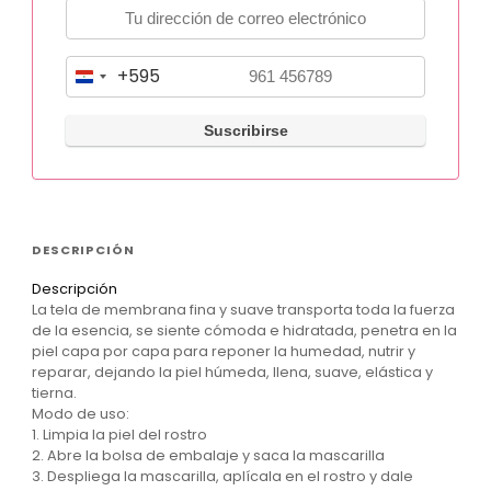
+595
P
a
r
a
g
u
DESCRIPCIÓN
a
Descripción
y
La tela de membrana fina y suave transporta toda la fuerza
+
de la esencia, se siente cómoda e hidratada, penetra en la
piel capa por capa para reponer la humedad, nutrir y
5
reparar, dejando la piel húmeda, llena, suave, elástica y
9
tierna.
Modo de uso:
5
1. Limpia la piel del rostro
2. Abre la bolsa de embalaje y saca la mascarilla
3. Despliega la mascarilla, aplícala en el rostro y dale