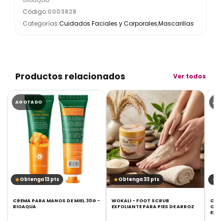
Código:
0003828
Categorías:
Cuidados Faciales y Corporales
,
Mascarillas
Productos relacionados
Ver todos
AGOTADO
AG
Obtenga 13 pts
Obtenga 33 pts
O
CREMA PARA MANOS DE MIEL 30G -
WOKALI - FOOT SCRUB
CRE
BIOAQUA
EXFOLIANTE PARA PIES DE ARROZ
CON
EXT