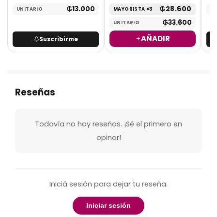
₲
13.000
₲
28.600
UNITARIO
MAYORISTA ×3
UN
₲
33.600
UNITARIO
AÑADIR
Suscribirme
Reseñas
Todavía no hay reseñas. ¡Sé el primero en
opinar!
Iniciá sesión para dejar tu reseña.
Iniciar sesión