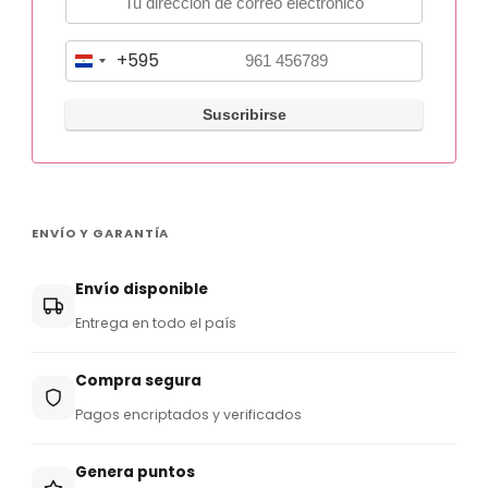
+595
P
a
r
a
g
u
ENVÍO Y GARANTÍA
a
y
Envío disponible
+
Entrega en todo el país
5
9
Compra segura
5
Pagos encriptados y verificados
Genera puntos