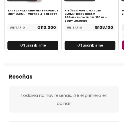
L
BARE VANILLA SHIMMER FRAGANCE
KIT 3PCS MAGIC GARDEN
MIDNIG
MIST 250ML – VICTORIA´S SECRET
250ML+BODY CREAM
250
200ML+SHOWER GEL 350ML -
BODY LUXURIES
₲
110.000
₲
108.100
UNITARIO
UNITARIO
MA
UN
Suscribirme
Suscribirme
Reseñas
Todavía no hay reseñas. ¡Sé el primero en
opinar!