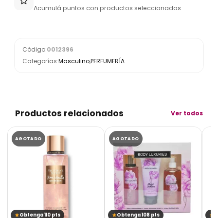
Acumulá puntos con productos seleccionados
Código:
0012396
Categorías:
Masculino
,
PERFUMERÍA
Productos relacionados
Ver todos
AGOTADO
AGOTADO
Obtenga 110 pts
Obtenga 108 pts
O