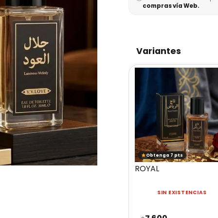
compras vía Web.
Variantes
Obtenga 7 pts
ROYAL
SIN EXISTENCIAS