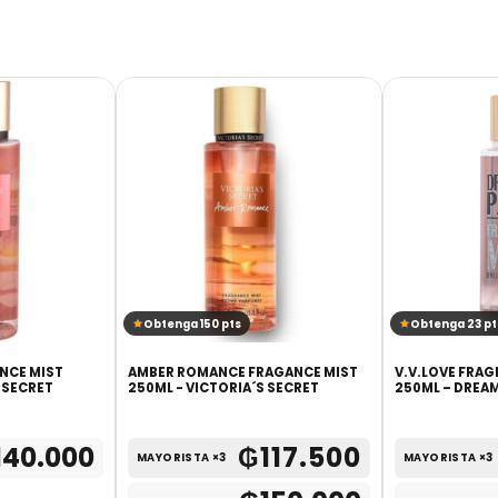
Obtenga 150 pts
Obtenga 23 pt
NCE MIST
AMBER ROMANCE FRAGANCE MIST
V.V.LOVE FRA
 SECRET
250ML - VICTORIA´S SECRET
250ML – DREA
140.000
₲
117.500
MAYORISTA ×3
MAYORISTA ×3