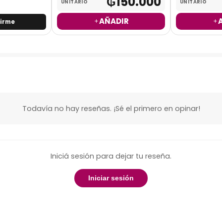
₲
150.000
UNITARIO
UNITARIO
AÑADIR
birme
Todavía no hay reseñas. ¡Sé el primero en opinar!
Iniciá sesión para dejar tu reseña.
Iniciar sesión