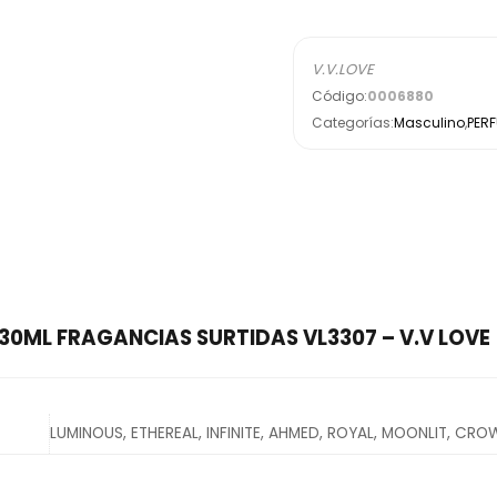
V.V.LOVE
Código:
0006880
Categorías:
Masculino
,
PER
 30ML FRAGANCIAS SURTIDAS VL3307 – V.V LOVE
LUMINOUS, ETHEREAL, INFINITE, AHMED, ROYAL, MOONLIT, CR