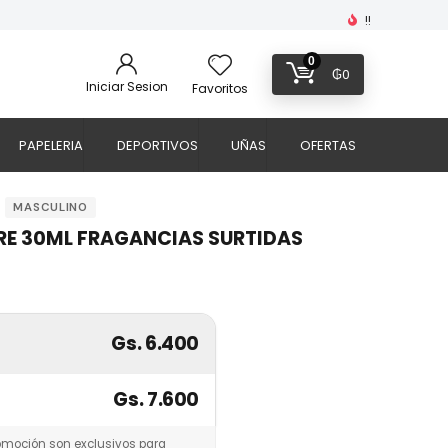
!!
0
₲
0
Iniciar Sesion
Favoritos
PAPELERIA
DEPORTIVOS
UÑAS
OFERTAS
MASCULINO
RE 30ML FRAGANCIAS SURTIDAS
Gs. 6.400
Gs. 7.600
omoción son exclusivos para