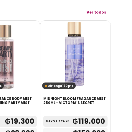
Ver todos
s
Obtenga 150 pts
Obtenga
GRANCE BODY MIST
MIDNIGHT BLOOM FRAGANCE MIST
BODY LUX
MING PARTY MIST
250ML – VICTORIA’S SECRET
BODY MIS
AMBER
₲
19.300
₲
119.000
MAYORISTA ×3
MAYORIS