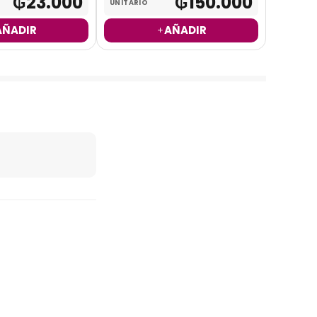
₲
23.000
₲
150.000
UNITARIO
UNITARI
AÑADIR
AÑADIR