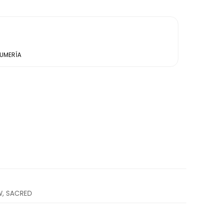
FUMERÍA
OW, SACRED