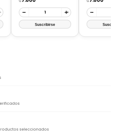
7.600
7.600
₲
₲
+
-
+
-
+
s
erificados
productos seleccionados