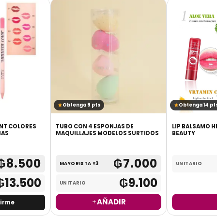
Obtenga 9 pts
Obtenga 14 pt
ENT COLORES
TUBO CON 4 ESPONJAS DE
LIP BALSAMO H
HAS
MAQUILLAJES MODELOS SURTIDOS
BEAUTY
₲
8.500
₲
7.000
MAYORISTA ×3
UNITARIO
₲
13.500
₲
9.100
UNITARIO
AÑADIR
birme