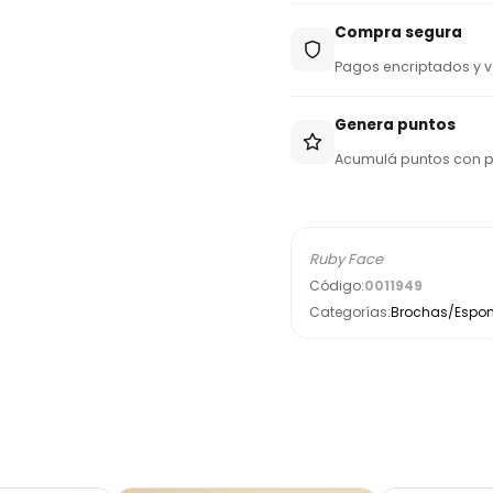
9
Compra segura
5
Pagos encriptados y v
Genera puntos
Acumulá puntos con 
Ruby Face
Código:
0011949
Categorías:
Brochas/Espon