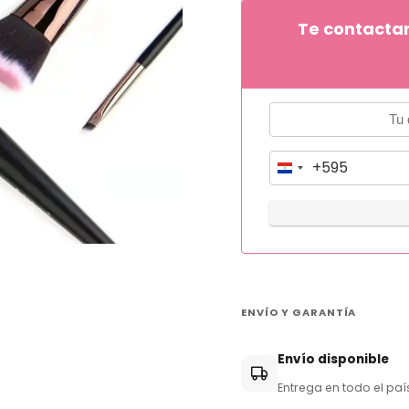
Te contacta
+595
P
a
r
a
g
u
ENVÍO Y GARANTÍA
a
y
Envío disponible
+
Entrega en todo el paí
5