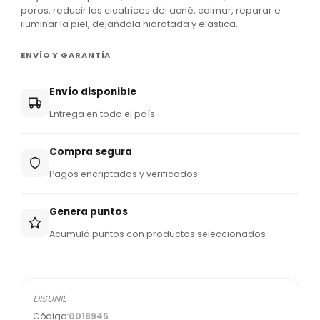
poros, reducir las cicatrices del acné, calmar, reparar e
5
iluminar la piel, dejándola hidratada y elástica.
9
5
ENVÍO Y GARANTÍA
Envío disponible
Entrega en todo el país
Compra segura
Pagos encriptados y verificados
Genera puntos
Acumulá puntos con productos seleccionados
DISUNIE
Código:
0018945