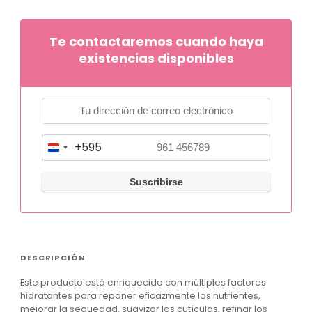
Te contactaremos cuando haya
existencias disponibles
+595
P
a
r
a
g
u
DESCRIPCIÓN
a
Este producto está enriquecido con múltiples factores
y
hidratantes para reponer eficazmente los nutrientes,
+
mejorar la sequedad, suavizar las cutículas, refinar los