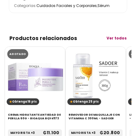
Categorías:
Cuidados Faciales y Corporales
,
Sérum
Productos relacionados
Ver todos
AGOTADO
AG
Obtenga 16 pts
Obtenga 25 pts
O
-
CREMA HIDRATANTE ANTIEDAD DE
REMOVEDOR DE MAQUILLAJE CON
LIM
PERILLA 60G - BIOAQUA BQY41173
VITAMINA C 300ML - SADOER
- B
₲
11.100
₲
20.800
MAYORISTA ×3
MAYORISTA ×3
UN