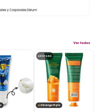
les y Corporales
,
Sérum
Ver todos
AGOTADO
AGOTADO
s
Obtenga 13 pts
Obtenga