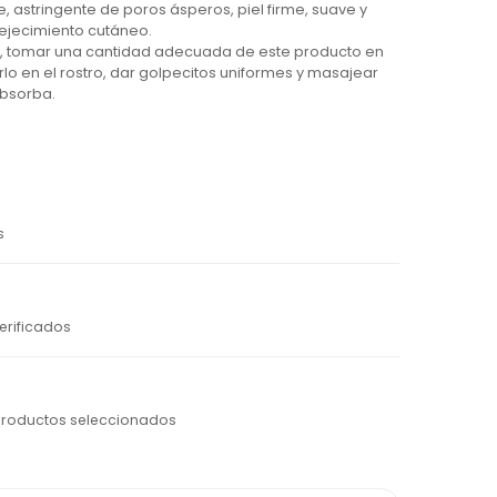
, astringente de poros ásperos, piel firme, suave y
vejecimiento cutáneo.
za, tomar una cantidad adecuada de este producto en
lo en el rostro, dar golpecitos uniformes y masajear
bsorba.
s
erificados
productos seleccionados