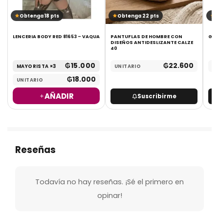
Obtenga 18 pts
Obtenga 22 pts
O
LENCERIA BODY RED 81653 – VAQUA
PANTUFLAS DE HOMBRE CON
GOR
DISEÑOS ANTIDESLIZANTE CALZE
40
₲
15.000
₲
22.600
MAYORISTA ×3
UNITARIO
UN
₲
18.000
UNITARIO
AÑADIR
Suscribirme
Reseñas
Todavía no hay reseñas. ¡Sé el primero en
opinar!