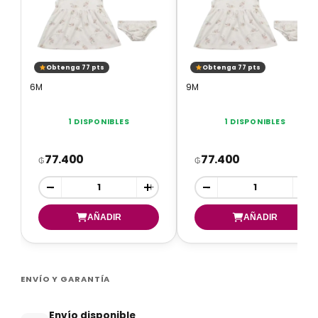
Obtenga 77 pts
Obtenga 77 pts
6M
9M
1 DISPONIBLES
1 DISPONIBLES
77.400
77.400
₲
₲
-
+
-
+
ENVÍO Y GARANTÍA
Envío disponible