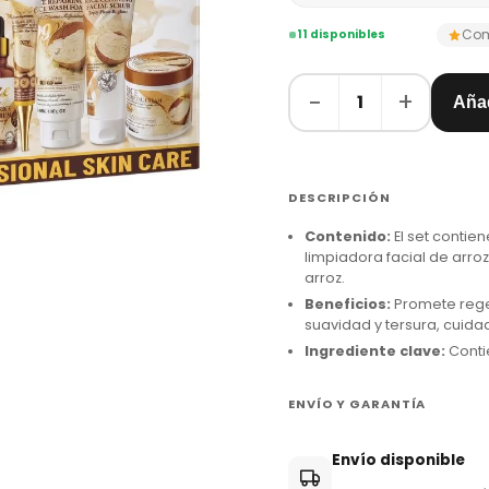
Com
11 disponibles
−
+
1
Añad
DESCRIPCIÓN
Contenido:
El set contie
limpiadora facial de arroz
arroz.
Beneficios:
Promete regene
suavidad y tersura, cuid
Ingrediente clave:
Conti
ENVÍO Y GARANTÍA
Envío disponible