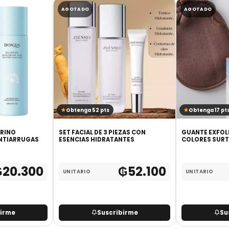
AGOTADO
AGOTADO
Obtenga 52 pts
Obtenga 17 pt
ARINO
SET FACIAL DE 3 PIEZAS CON
GUANTE EXFOL
ANTIARRUGAS
ESENCIAS HIDRATANTES
COLORES SURTI
₲
20.300
₲
52.100
UNITARIO
UNITARIO
birme
Suscribirme
Su