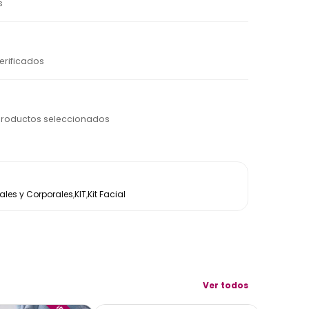
s
erificados
productos seleccionados
les y Corporales
,
KIT
,
Kit Facial
Ver todos