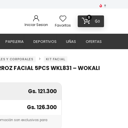
!!
0
₲
0
Iniciar Sesion
Favoritos
PAPELERIA
DEPORTIVOS
UÑAS
OFERTAS
LES Y CORPORALES
KIT FACIAL
RROZ FACIAL 5PCS WKL831 – WOKALI
Gs. 121.300
Gs. 126.300
omoción son exclusivos para