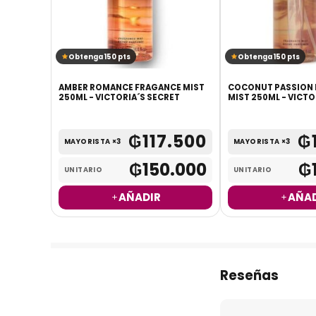
Obtenga 150 pts
Obtenga 150 pts
RFUME 5ML
AMBER ROMANCE FRAGANCE MIST
COCONUT PASSION
250ML - VICTORIA´S SECRET
MIST 250ML - VICTO
.300
₲
117.500
₲
MAYORISTA ×3
MAYORISTA ×3
.300
₲
150.000
₲
UNITARIO
UNITARIO
AÑADIR
AÑAD
Reseñas