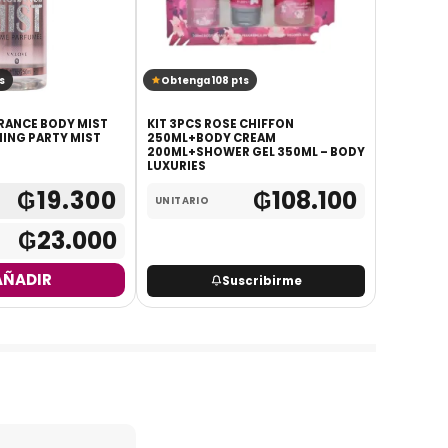
s
Obtenga 108 pts
Obtenga
GRANCE BODY MIST
KIT 3PCS ROSE CHIFFON
SET DE L
MING PARTY MIST
250ML+BODY CREAM
200ML+SHOWER GEL 350ML – BODY
LUXURIES
₲
19.300
₲
108.100
UNITARIO
UNITARI
₲
23.000
AÑADIR
Suscribirme