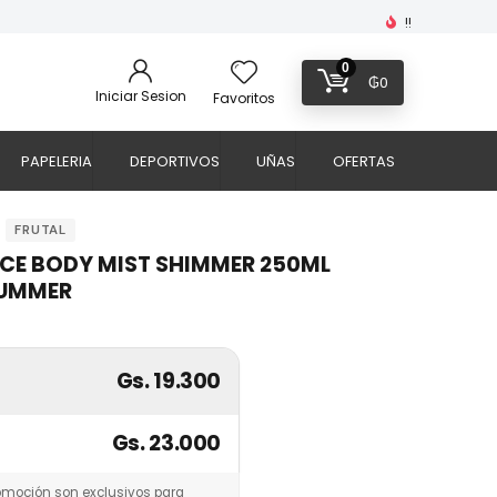
!!
0
₲
0
Iniciar Sesion
Favoritos
PAPELERIA
DEPORTIVOS
UÑAS
OFERTAS
FRUTAL
CE BODY MIST SHIMMER 250ML
SUMMER
Gs. 19.300
Gs. 23.000
omoción son exclusivos para