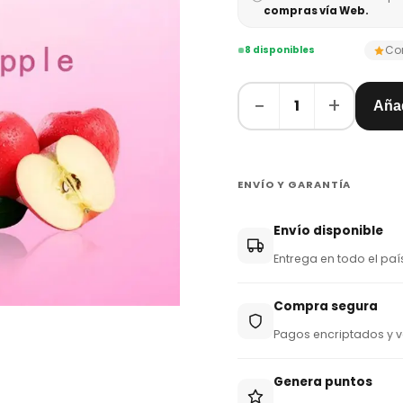
compras vía Web.
Co
8 disponibles
−
+
1
Añad
ENVÍO Y GARANTÍA
Envío disponible
Entrega en todo el paí
Compra segura
Pagos encriptados y v
Genera puntos