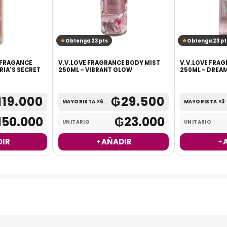
Obtenga 23 pts
Obtenga 23 pt
 FRAGANCE
V.V.LOVE FRAGRANCE BODY MIST
V.V.LOVE FRA
RIA'S SECRET
250ML – VIBRANT GLOW
250ML – DREA
119.000
₲
29.500
MAYORISTA ×6
MAYORISTA ×3
150.000
₲
23.000
UNITARIO
UNITARIO
IR
AÑADIR