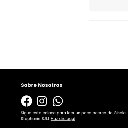
Sobre Nosotros
Sigue este enlace para leer un poco acerca de Gisele
Stephanie S.R.L
Haz clic aquí