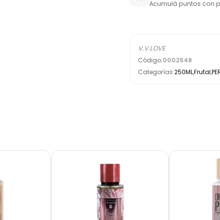
Acumulá puntos con 
V.V.LOVE
Código:
0002548
Categorías:
250ML
,
Frutal
,
PE