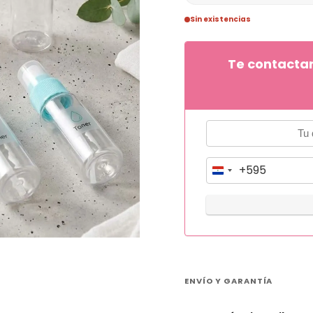
Sin existencias
Te contacta
+595
P
a
r
a
g
u
ENVÍO Y GARANTÍA
a
y