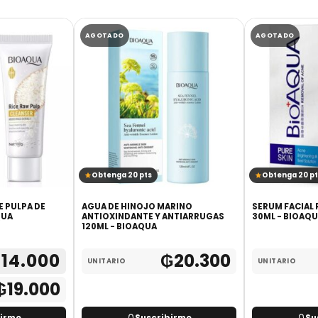
AGOTADO
AGOTADO
Obtenga 20 pts
Obtenga 20 pt
E PULPA DE
AGUA DE HINOJO MARINO
SERUM FACIAL
QUA
ANTIOXINDANTE Y ANTIARRUGAS
30ML - BIOAQ
120ML - BIOAQUA
₲
14.000
₲
20.300
UNITARIO
UNITARIO
₲
19.000
birme
Suscribirme
Su