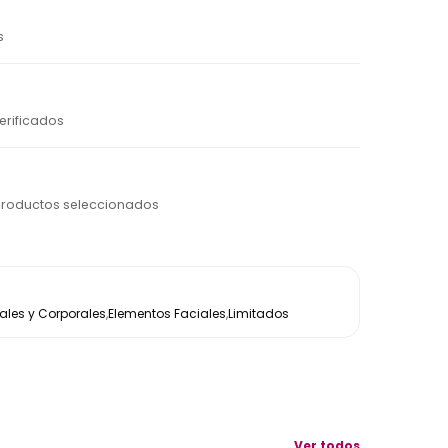
s
erificados
productos seleccionados
les y Corporales
,
Elementos Faciales
,
Limitados
Ver todos