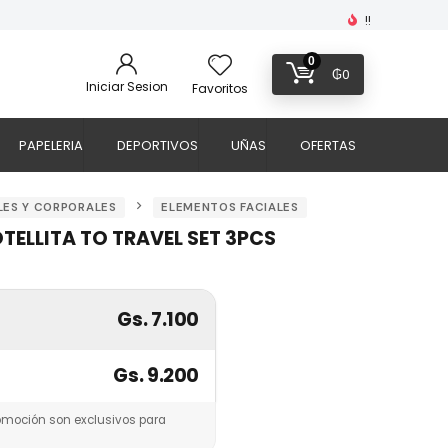
!!
0
₲
0
Iniciar Sesion
Favoritos
PAPELERIA
DEPORTIVOS
UÑAS
OFERTAS
LES Y CORPORALES
ELEMENTOS FACIALES
OTELLITA TO TRAVEL SET 3PCS
Gs. 7.100
Gs. 9.200
omoción son exclusivos para