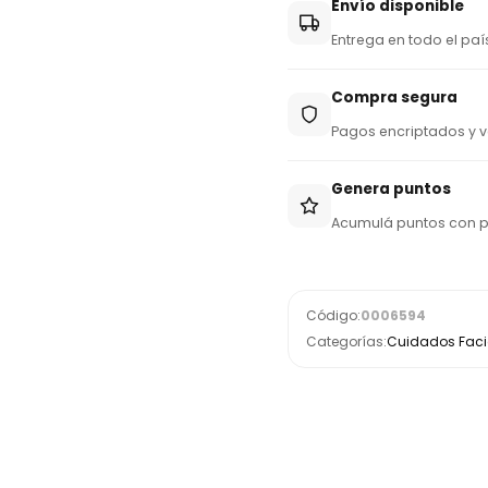
Envío disponible
+
Entrega en todo el paí
5
9
Compra segura
5
Pagos encriptados y v
Genera puntos
Acumulá puntos con 
Código:
0006594
Categorías:
Cuidados Facia