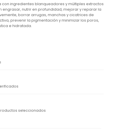
 con ingredientes blanqueadores y múltiples extractos
n engrasar, nutrir en profundidad, mejorar y reparar la
vemente, borrar arrugas, manchas y cicatrices de
tiva, prevenir la pigmentación y minimizar los poros,
ástica e hidratada.
s
erificados
productos seleccionados