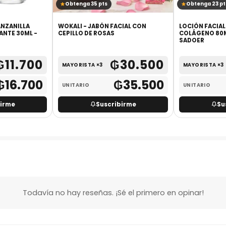
Obtenga 35 pts
Obtenga 23 pt
ANZANILLA
WOKALI - JABÓN FACIAL CON
LOCIÓN FACIAL
ANTE 30ML -
CEPILLO DE ROSAS
COLÁGENO 80M
SADOER
₲
11.700
₲
30.500
MAYORISTA ×3
MAYORISTA ×3
₲
16.700
₲
35.500
UNITARIO
UNITARIO
birme
Suscribirme
Su
Todavía no hay reseñas. ¡Sé el primero en opinar!