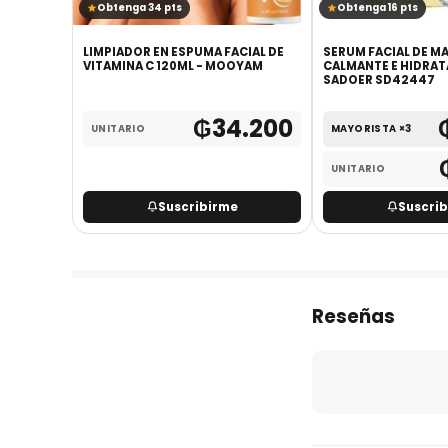
Obtenga 34 pts
Obtenga 16 pts
NÉ 100G -
LIMPIADOR EN ESPUMA FACIAL DE
SERUM FACIAL DE M
VITAMINA C 120ML - MOOYAM
CALMANTE E HIDRAT
SADOER SD42447
.800
₲
34.200
UNITARIO
MAYORISTA ×3
UNITARIO
Suscribirme
Suscri
Reseñas