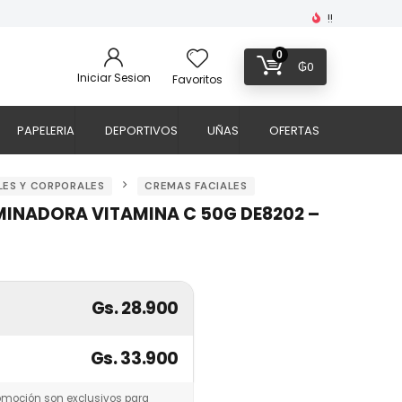
!!
0
₲
0
Iniciar Sesion
Favoritos
PAPELERIA
DEPORTIVOS
UÑAS
OFERTAS
LES Y CORPORALES
CREMAS FACIALES
MINADORA VITAMINA C 50G DE8202 –
Gs. 28.900
Gs. 33.900
omoción son exclusivos para