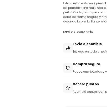
Esta crema está enriquecida
y
de plantas para refrescar si
+
piel dañada, blanquear sua
acné de forma segura y efec
5
dejando la piel brillante, el
9
5
ENVÍO Y GARANTÍA
Envío disponible
Entrega en todo el paí
Compra segura
Pagos encriptados y v
Genera puntos
Acumulá puntos con 