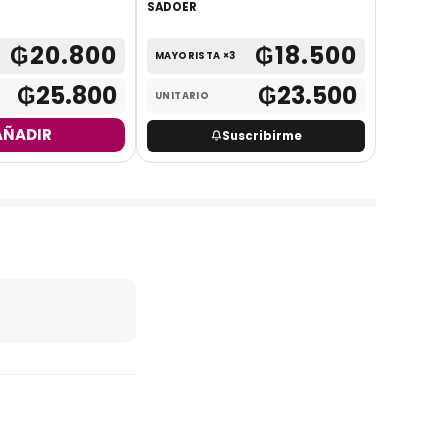
SADOER
120ML - 
₲
20.800
₲
18.500
MAYORISTA ×3
UNITARI
₲
25.800
₲
23.500
UNITARIO
AÑADIR
Suscribirme