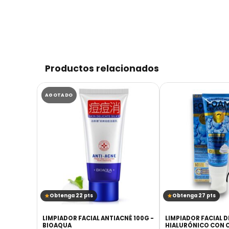
Productos relacionados
AGOTADO
Obtenga 22 pts
Obtenga 27 pts
CON
LIMPIADOR FACIAL ANTIACNÉ 100G -
LIMPIADOR FACIAL D
BIOAQUA
HIALURÓNICO CON C