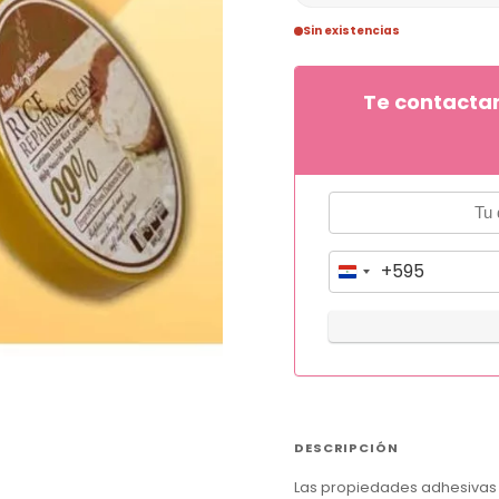
Sin existencias
Te contacta
+595
P
a
r
a
g
u
DESCRIPCIÓN
a
Las propiedades adhesivas su
y