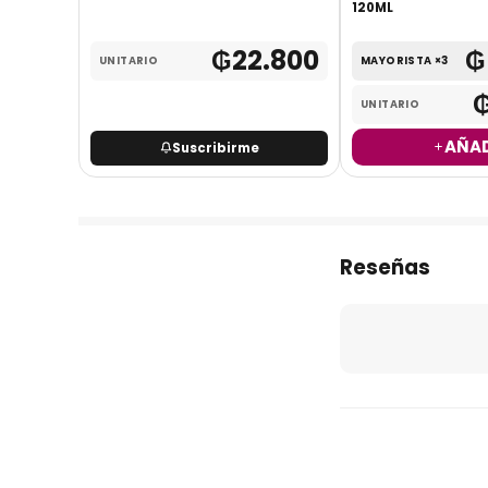
120ML
.500
₲
22.800
₲
UNITARIO
MAYORISTA ×3
.500
UNITARIO
AÑAD
Suscribirme
Reseñas