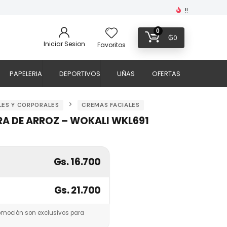
!!
0
₲
0
Iniciar Sesion
Favoritos
PAPELERIA
DEPORTIVOS
UÑAS
OFERTAS
LES Y CORPORALES
CREMAS FACIALES
A DE ARROZ – WOKALI WKL691
Gs. 16.700
Gs. 21.700
omoción son exclusivos para