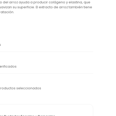
o del arroz
ayuda a producir colágeno y elastina, que
suavizan su superficie. El extracto de arroz también tiene
ratación.
s
erificados
productos seleccionados