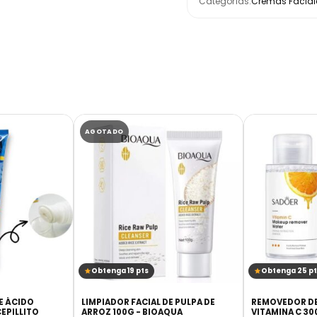
Categorías:
Cremas Facial
AGOTADO
Obtenga 19 pts
Obtenga 25 pt
E ÁCIDO
LIMPIADOR FACIAL DE PULPA DE
REMOVEDOR DE
EPILLITO
ARROZ 100G - BIOAQUA
VITAMINA C 30