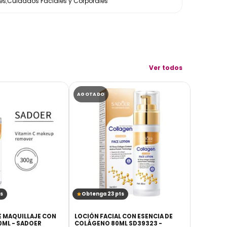
es
,
Cuidados Faciales y Corporales
Ver todos
AGOTADO
AGOTADO
s
Obtenga 23 pts
Obtenga
 MAQUILLAJE CON
LOCIÓN FACIAL CON ESENCIA DE
AGUA DE 
0ML - SADOER
COLÁGENO 80ML SD39323 -
ANTIOXIN