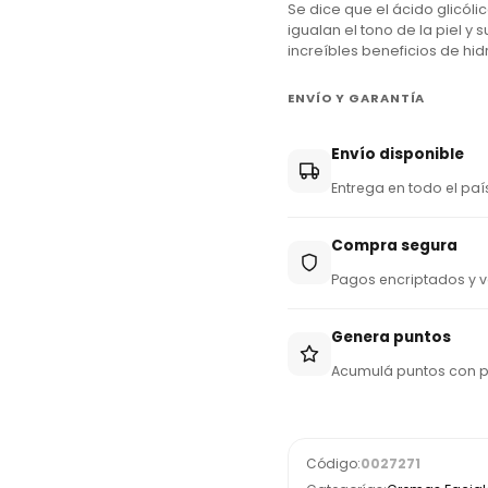
Se dice que el ácido glicólic
+
igualan el tono de la piel y 
increíbles beneficios de hid
5
9
ENVÍO Y GARANTÍA
5
Envío disponible
Entrega en todo el paí
Compra segura
Pagos encriptados y v
Genera puntos
Acumulá puntos con 
Código:
0027271