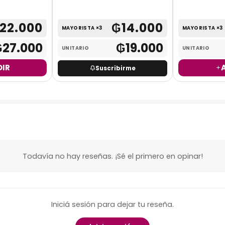
22.000
₲
14.000
MAYORISTA ×3
MAYORISTA ×3
₲
27.000
₲
19.000
UNITARIO
UNITARIO
IR
Suscribirme
Todavía no hay reseñas. ¡Sé el primero en opinar!
Iniciá sesión para dejar tu reseña.