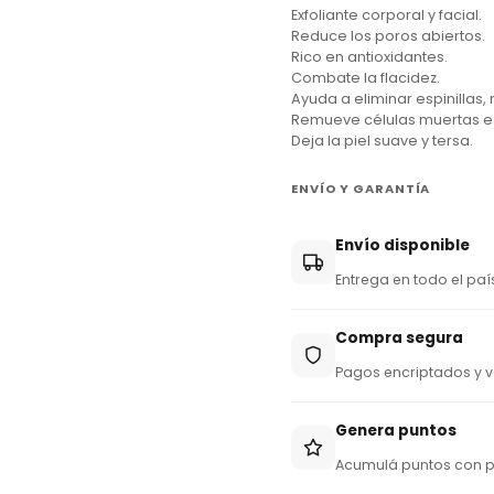
Exfoliante corporal y facial.
y
Reduce los poros abiertos.
+
Rico en antioxidantes.
Combate la flacidez.
5
Ayuda a eliminar espinillas
9
Remueve células muertas e 
Deja la piel suave y tersa.
5
ENVÍO Y GARANTÍA
Envío disponible
Entrega en todo el paí
Compra segura
Pagos encriptados y v
Genera puntos
Acumulá puntos con 