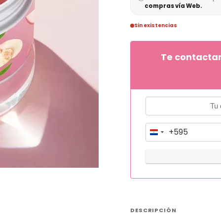
compras vía Web.
Sin existencias
Te contacta
+595
P
a
r
a
g
u
DESCRIPCIÓN
a