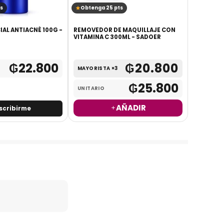
s
Obtenga 25 pts
Obtenga
IAL ANTIACNÉ 100G -
REMOVEDOR DE MAQUILLAJE CON
LIMPIADO
VITAMINA C 300ML - SADOER
HIALURÓN
120ML
₲
22.800
₲
20.800
MAYORISTA ×3
MAYORIS
₲
25.800
UNITARIO
UNITARI
AÑADIR
scribirme