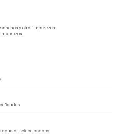
, manchas y otras impurezas.
impurezas .
s
erificados
productos seleccionados