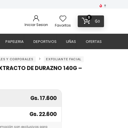
!!
0
₲
0
Iniciar Sesion
Favoritos
PAPELERIA
DEPORTIVOS
UÑAS
OFERTAS
LES Y CORPORALES
EXFOLIANTE FACIAL
XTRACTO DE DURAZNO 140G –
Gs. 17.600
Gs. 22.600
omoción son exclusivos para