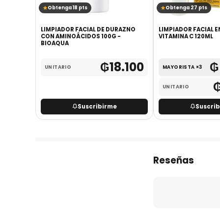
Obtenga 18 pts
Obtenga 27 pts
LPA DE
LIMPIADOR FACIAL DE DURAZNO
LIMPIADOR FACIAL E
CON AMINOÁCIDOS 100G -
VITAMINA C 120ML
BIOAQUA
.000
₲
18.100
₲
UNITARIO
MAYORISTA ×3
UNITARIO
Suscribirme
Suscri
Reseñas