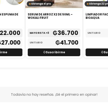
Obtenga 41 pts
Obtenga 22 pt
N ESPUMA DE
SERUM DE ARROZ X2 DE 50ML –
LIMPIADOR FAC
WOKALI FRUIT
BIOAQUA
22.000
₲
36.700
MAYORISTA ×3
UNITARIO
₲
27.000
₲
41.700
UNITARIO
birme
Suscribirme
Su
Todavía no hay reseñas. ¡Sé el primero en opinar!