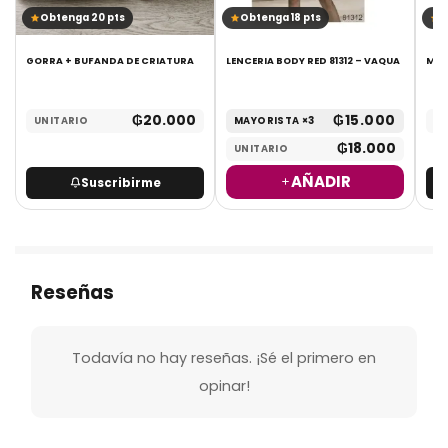
Obtenga 20 pts
Obtenga 18 pts
O
GORRA + BUFANDA DE CRIATURA
LENCERIA BODY RED 81312 – VAQUA
MED
₲
20.000
₲
15.000
UNITARIO
MAYORISTA ×3
UN
₲
18.000
UNITARIO
AÑADIR
Suscribirme
Reseñas
Todavía no hay reseñas. ¡Sé el primero en
opinar!