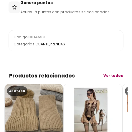
Genera puntos
Acumulá puntos con productos seleccionados
Código:
0014559
Categorías:
GUANTE
,
PRENDAS
Productos relacionados
Ver todos
AGOTADO
AG