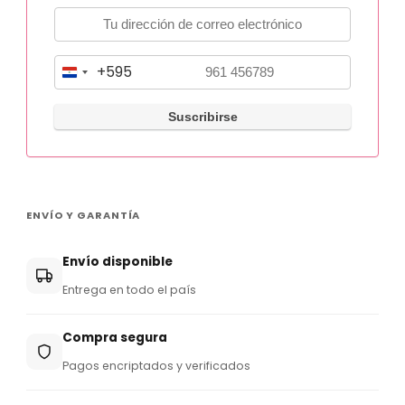
+595
P
a
r
a
g
u
ENVÍO Y GARANTÍA
a
y
Envío disponible
+
Entrega en todo el país
5
9
Compra segura
5
Pagos encriptados y verificados