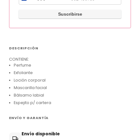
P
a
r
a
g
u
DESCRIPCIÓN
a
CONTIENE:
y
Perfume
+
Exfoliante
5
Loción corporal
Mascarilla facial
9
Bálsamo labial
5
Espejito p/ cartera
ENVÍO Y GARANTÍA
Envío disponible