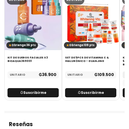
Obtenga 36 pts
Obtenga 109 pts
O
KIT DE SUEROS FACIALES X3
SET DE 5PCS DE VITAMINA C &
KIT DE 
BIOAQUA369001
HIALURÓNICO - GUANJING
50M
BOD
₲
36.900
₲
109.500
UNITARIO
UNITARIO
MA
UN
Suscribirme
Suscribirme
Reseñas