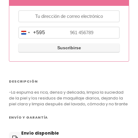
+595
P
a
r
a
g
u
DESCRIPCIÓN
a
-La espuma es rica, densa y delicada, limpia la suciedad
y
de la piel y los residuos de maquillaje diarios, dejando la
+
piel clara y limpia después del lavado, cómoda y no tirante
5
ENVÍO Y GARANTÍA
9
5
Envío disponible