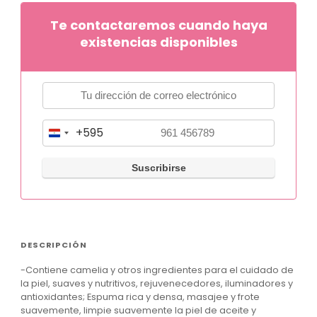
Te contactaremos cuando haya
existencias disponibles
+595
P
a
r
a
g
u
DESCRIPCIÓN
a
-Contiene camelia y otros ingredientes para el cuidado de
y
la piel, suaves y nutritivos, rejuvenecedores, iluminadores y
+
antioxidantes; Espuma rica y densa, masajee y frote
suavemente, limpie suavemente la piel de aceite y
5