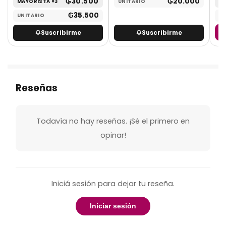
₲
30.500
₲
20.000
MAYORISTA ×3
UNITARIO
MA
₲
35.500
UNITARIO
UN
Suscribirme
Suscribirme
Reseñas
Todavía no hay reseñas. ¡Sé el primero en
opinar!
Iniciá sesión para dejar tu reseña.
Iniciar sesión