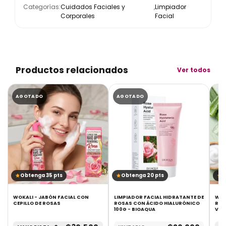
Categorías:
Cuidados Faciales y
,
Limpiador
Corporales
Facial
Productos relacionados
Ver todos
NTO!
AGOTADO
AGOTADO
Obtenga 35 pts
Obtenga 20 pts
O
WOKALI - JABÓN FACIAL CON
LIMPIADOR FACIAL HIDRATANTE DE
WOK
CEPILLO DE ROSAS
ROSAS CON ÁCIDO HIALURÓNICO
REMOVING JA
100G - BIOAQUA
VER