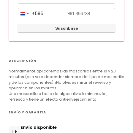
+595
P
a
r
a
g
u
DESCRIPCIÓN
a
Normalmente aplicaremos las mascarillas
entre 10 y 20
y
minutos
(eso va a depender siempre del tipo de mascarilla
+
y de los componentes). ¡No olvides mirar el reverso y
apuntar bien los minutos
5
Una mascarilla a base de algas alivia la hinchazón,
9
refresca y tiene un efecto antienvejecimiento.
5
ENVÍO Y GARANTÍA
Envío disponible