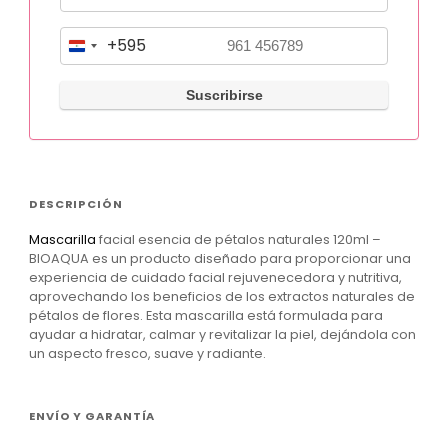
+595
P
a
r
a
g
u
DESCRIPCIÓN
a
Mascarilla
facial esencia de pétalos naturales 120ml –
y
BIOAQUA es un producto diseñado para proporcionar una
+
experiencia de cuidado facial rejuvenecedora y nutritiva,
aprovechando los beneficios de los extractos naturales de
5
pétalos de flores. Esta mascarilla está formulada para
9
ayudar a hidratar, calmar y revitalizar la piel, dejándola con
un aspecto fresco, suave y radiante.
5
ENVÍO Y GARANTÍA