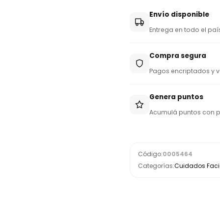
y
Envío disponible
+
Entrega en todo el paí
5
9
Compra segura
5
Pagos encriptados y v
Genera puntos
Acumulá puntos con 
Código:
0005464
Categorías:
Cuidados Facia