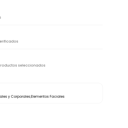
s
erificados
productos seleccionados
les y Corporales
,
Elementos Faciales