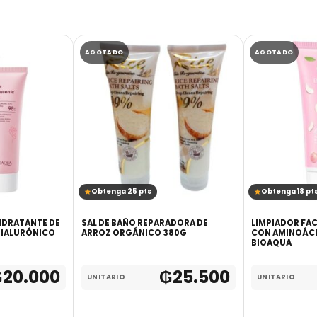
AGOTADO
AGOTADO
Obtenga 25 pts
Obtenga 18 pt
HIDRATANTE DE
SAL DE BAÑO REPARADORA DE
LIMPIADOR FAC
HIALURÓNICO
ARROZ ORGÁNICO 380G
CON AMINOÁCI
BIOAQUA
₲
20.000
₲
25.500
UNITARIO
UNITARIO