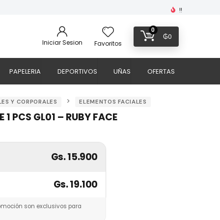
!!
0
₲
0
Iniciar Sesion
Favoritos
PAPELERIA
DEPORTIVOS
UÑAS
OFERTAS
LES Y CORPORALES
ELEMENTOS FACIALES
 1 PCS GL01 – RUBY FACE
Gs. 15.900
Gs. 19.100
omoción son exclusivos para