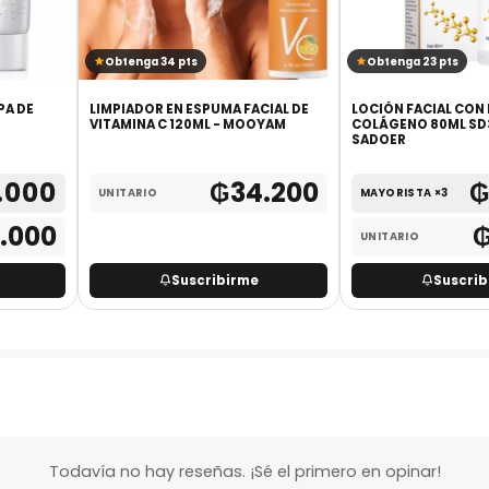
Obtenga 23 pts
Obtenga 17 pt
A FACIAL DE
LOCIÓN FACIAL CON ESENCIA DE
GUANTE EXFOL
- MOOYAM
COLÁGENO 80ML SD39323 -
COLORES SURTI
SADOER
₲
34.200
₲
18.500
MAYORISTA ×3
UNITARIO
₲
23.500
UNITARIO
birme
Suscribirme
Su
Todavía no hay reseñas. ¡Sé el primero en opinar!