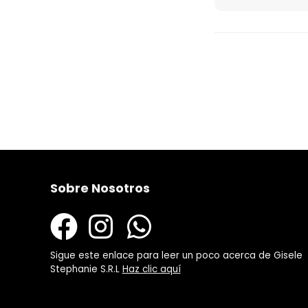
Sobre Nosotros
Sigue este enlace para leer un poco acerca de Gisele
Stephanie S.R.L
Haz clic aquí