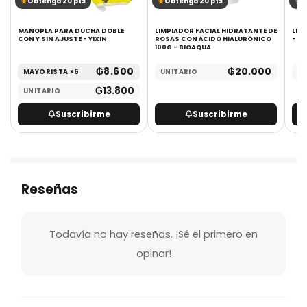
Obtenga 20 pts
Obtenga 20 pts
O
MANOPLA PARA DUCHA DOBLE
LIMPIADOR FACIAL HIDRATANTE DE
LIM
CON Y SIN AJUSTE - YIXIN
ROSAS CON ÁCIDO HIALURÓNICO
- B
100G - BIOAQUA
₲
8.600
₲
20.000
MAYORISTA ×6
UNITARIO
UN
₲
13.800
UNITARIO
Suscribirme
Suscribirme
Reseñas
Todavía no hay reseñas. ¡Sé el primero en
opinar!