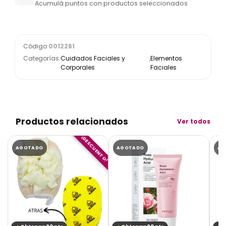
Acumulá puntos con productos seleccionados
Código:
0012261
Categorías:
Cuidados Faciales y
,
Elementos
Corporales
Faciales
Productos relacionados
Ver todos
¡DESCUENTO!
AGOTADO
AGOTADO
AG