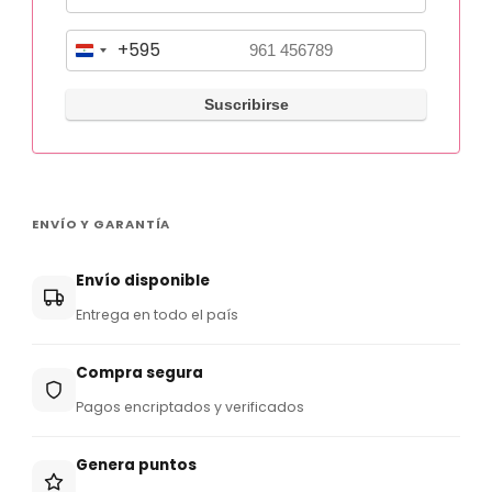
+595
P
a
r
a
g
u
ENVÍO Y GARANTÍA
a
y
Envío disponible
+
Entrega en todo el país
5
9
Compra segura
5
Pagos encriptados y verificados
Genera puntos