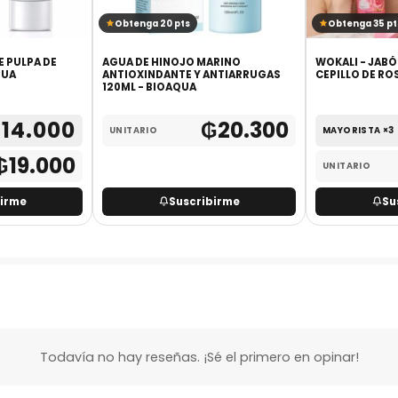
Obtenga 20 pts
Obtenga 35 pt
E PULPA DE
AGUA DE HINOJO MARINO
WOKALI - JABÓ
QUA
ANTIOXINDANTE Y ANTIARRUGAS
CEPILLO DE RO
120ML - BIOAQUA
₲
14.000
₲
20.300
UNITARIO
MAYORISTA ×3
₲
19.000
UNITARIO
birme
Suscribirme
Su
Todavía no hay reseñas. ¡Sé el primero en opinar!