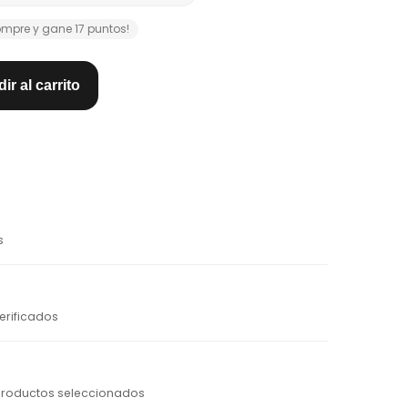
mpre y gane 17 puntos!
ir al carrito
s
erificados
productos seleccionados