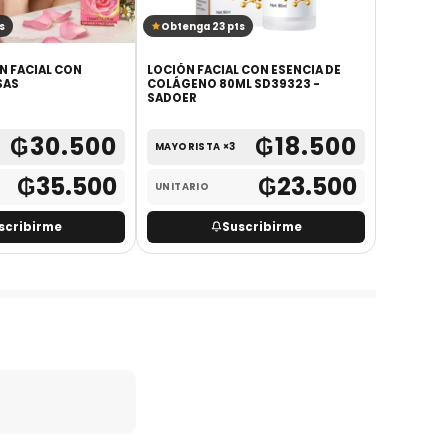
s
Obtenga 23 pts
Obtenga 
N FACIAL CON
LOCIÓN FACIAL CON ESENCIA DE
MANOPLA 
SAS
COLÁGENO 80ML SD39323 -
COLORES 
SADOER
₲
30.500
₲
18.500
MAYORISTA ×3
UNITARI
₲
35.500
₲
23.500
UNITARIO
scribirme
Suscribirme