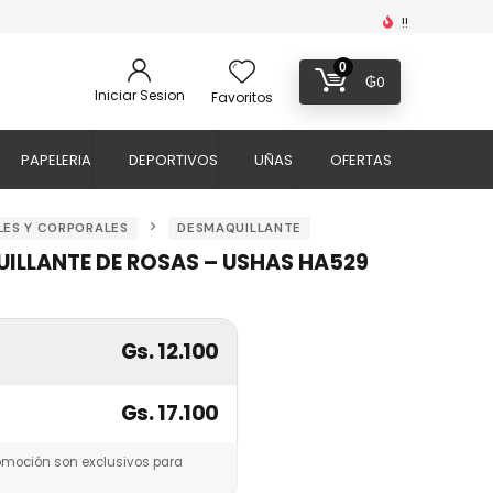
!!
0
₲
0
Iniciar Sesion
Favoritos
PAPELERIA
DEPORTIVOS
UÑAS
OFERTAS
LES Y CORPORALES
DESMAQUILLANTE
ILLANTE DE ROSAS – USHAS HA529
Gs. 12.100
Gs. 17.100
omoción son exclusivos para