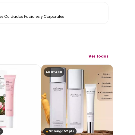
es
,
Cuidados Faciales y Corporales
Ver todos
AGOTADO
AGOTADO
s
Obtenga 52 pts
Obtenga 