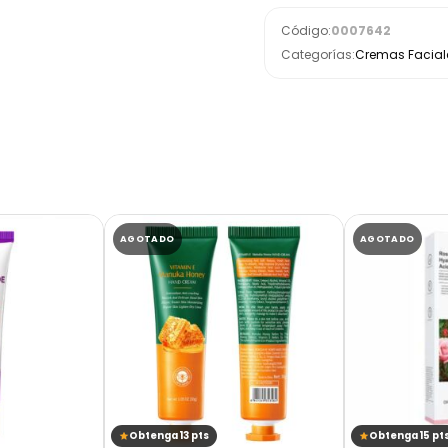
Código:
0007642
Categorías:
Cremas Facial
AGOTADO
AGOTADO
Obtenga 13 pts
Obtenga 15 pt