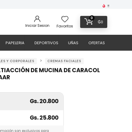
!!
0
₲
0
Iniciar Sesion
Favoritos
PAPELERIA
DEPORTIVOS
UÑAS
OFERTAS
LES Y CORPORALES
CREMAS FACIALES
LTIACCIÓN DE MUCINA DE CARACOL
SAAR
Gs. 20.800
Gs. 25.800
omoción son exclusivos para