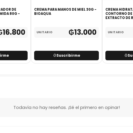
RADOR DE
CREMA PARA MANOS DE MIEL 30G -
CREMA HIDRAT
MIDA 80G -
BIOAQUA
CONTORNO DE
EXTRACTO DE 
₲
16.800
₲
13.000
UNITARIO
UNITARIO
birme
Suscribirme
Su
Todavía no hay reseñas. ¡Sé el primero en opinar!