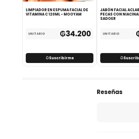
 CREMA
LIMPIADOR EN ESPUMA FACIAL DE
JABÓN FACIAL ACLA
VITAMINA C 120ML - MOOYAM
PECAS CON NIACINA
SADOER
.600
₲
34.200
UNITARIO
UNITARIO
.600
Suscribirme
Suscri
Reseñas