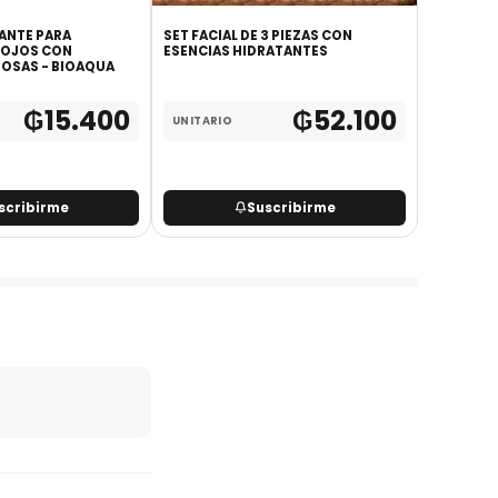
ANTE PARA
SET FACIAL DE 3 PIEZAS CON
SET DE 3 
 OJOS CON
ESENCIAS HIDRATANTES
COLORES
ROSAS - BIOAQUA
₲
15.400
₲
52.100
UNITARIO
MAYORIS
UNITARI
scribirme
Suscribirme