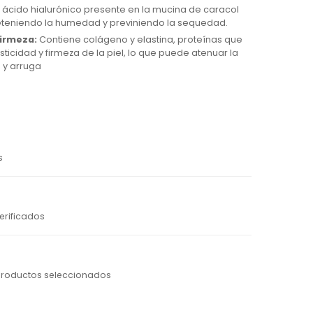
l ácido hialurónico presente en la mucina de caracol
 reteniendo la humedad y previniendo la sequedad.
firmeza:
Contiene colágeno y elastina, proteínas que
ticidad y firmeza de la piel, lo que puede atenuar la
s y arruga
s
erificados
productos seleccionados