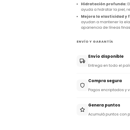
Hidratación profunda:
E
y
ayuda a hidratar la piel,
+
Mejora la elasticidad y 
ayudan a mantener la elas
5
apariencia de líneas fina
9
5
ENVÍO Y GARANTÍA
Envío disponible
Entrega en todo el paí
Compra segura
Pagos encriptados y v
Genera puntos
Acumulá puntos con 