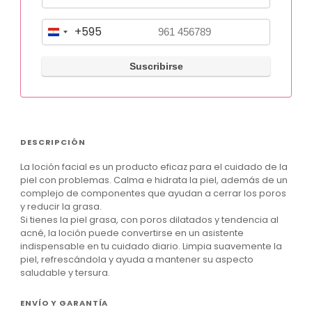
+595
P
a
r
a
g
u
DESCRIPCIÓN
a
La loción facial es un producto eficaz para el cuidado de la
y
piel con problemas. Calma e hidrata la piel, además de un
+
complejo de componentes que ayudan a cerrar los poros
y reducir la grasa.
5
Si tienes la piel grasa, con poros dilatados y tendencia al
9
acné, la loción puede convertirse en un asistente
indispensable en tu cuidado diario. Limpia suavemente la
5
piel, refrescándola y ayuda a mantener su aspecto
saludable y tersura.
ENVÍO Y GARANTÍA