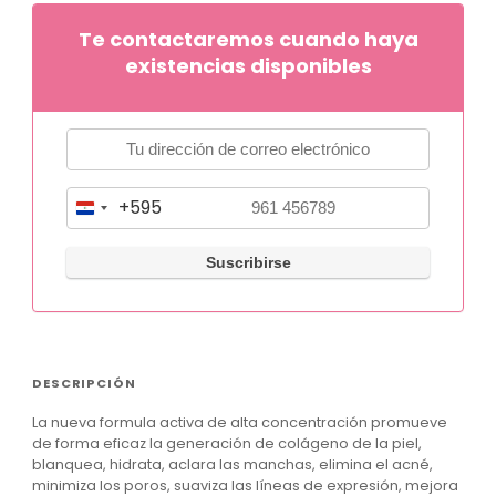
Te contactaremos cuando haya
existencias disponibles
+595
P
a
r
a
g
u
DESCRIPCIÓN
a
La nueva formula activa de alta concentración promueve
y
de forma eficaz la generación de colágeno de la piel,
+
blanquea, hidrata, aclara las manchas, elimina el acné,
minimiza los poros, suaviza las líneas de expresión, mejora
5