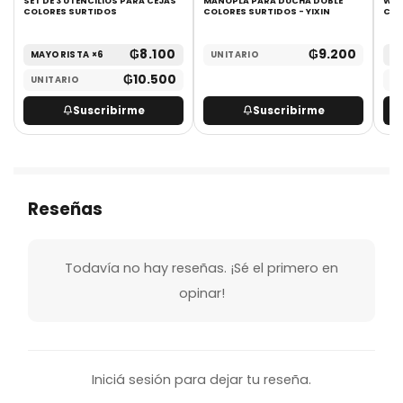
SET DE 3 UTENCILIOS PARA CEJAS
MANOPLA PARA DUCHA DOBLE
WOK
COLORES SURTIDOS
COLORES SURTIDOS - YIXIN
CEP
₲
8.100
₲
9.200
MAYORISTA ×6
UNITARIO
MA
₲
10.500
UNITARIO
UN
Suscribirme
Suscribirme
Reseñas
Todavía no hay reseñas. ¡Sé el primero en
opinar!
Iniciá sesión para dejar tu reseña.