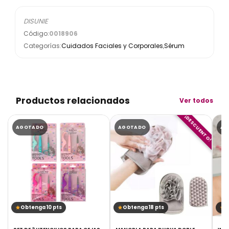
DISUNIE
Código:
0018906
Categorías:
Cuidados Faciales y Corporales
,
Sérum
Productos relacionados
Ver todos
¡DESCUENTO!
AGOTADO
AGOTADO
AG
Obtenga 10 pts
Obtenga 18 pts
O