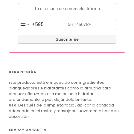
+595
P
a
r
a
g
u
DESCRIPCIÓN
a
Este producto está enriquecido con ingredientes
y
blanqueadores e hidratantes como la arbutina para
+
atenuar eficazmente la melanina e hidratar
profundamente la piel, dejándola brillante.
5
Uso
: Después de la limpieza facial, aplicar la cantidad
9
adecuada en el rostro y masajear suavemente hasta su
absorción.
5
ENVÍO Y GARANTÍA